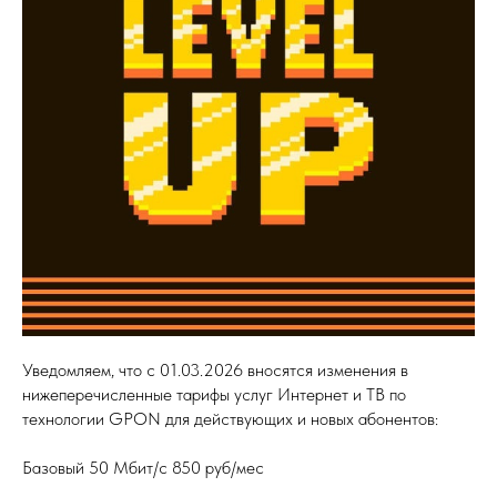
Уведомляем, что с 01.03.2026 вносятся изменения в
нижеперечисленные тарифы услуг Интернет и ТВ по
технологии GPON для действующих и новых абонентов:
Базовый 50 Мбит/с 850 руб/мес