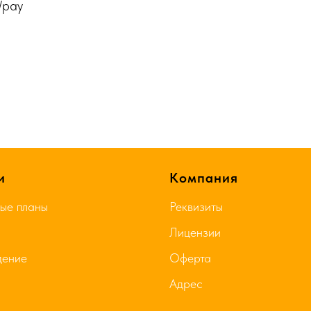
/pay
и
Компания
ые планы
Реквизиты
Лицензии
дение
Оферта
а
Адрес